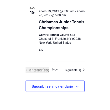
SÁB
enero 19, 2019 @ 8:00 am
-
enero
19
28, 2019 @ 5:00 pm
Christmas Junior Tennis
Championships
Central Tennis Courts
573
Chestnut St Franklin, NY 02038 ,
New York, United States
$35
Eventos
anterior(es)
Hoy
Eventos
siguiente(s)
Suscribirse al calendario