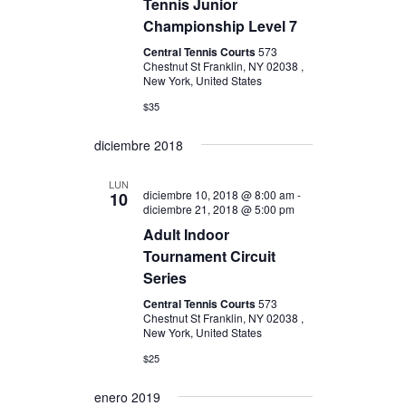
Tennis Junior
n
Championship Level 7
t
Central Tennis Courts
573
o
Chestnut St Franklin, NY 02038 ,
New York, United States
s
$35
diciembre 2018
LUN
diciembre 10, 2018 @ 8:00 am
-
10
diciembre 21, 2018 @ 5:00 pm
Adult Indoor
Tournament Circuit
Series
Central Tennis Courts
573
Chestnut St Franklin, NY 02038 ,
New York, United States
$25
enero 2019