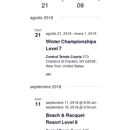
s
v
v
21
08
c
t
e
e
a
S
a
agosto 2018
r
g
g
e
l
a
a
MAR
agosto 21, 2018
-
enero 1, 2019
e
21
c
c
c
Winter Championships
i
i
c
Level 7
ó
ó
i
Central Tennis Courts
573
Chestnut St Franklin, NY 02038 ,
o
n
n
New York, United States
n
d
d
$80
a
e
e
r
septiembre 2018
b
v
f
e
ú
i
MAR
septiembre 11, 2018 @ 8:00 am
-
11
c
s
s
septiembre 16, 2018 @ 5:00 pm
h
Beach & Racquet
q
t
a
Resort Level 8
u
a
.