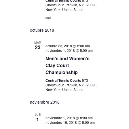
Central Tennis Courts
573
e
s
Chestnut St Franklin, NY 02038 ,
New York, United States
d
d
$50
a
e
y
E
octubre 2018
v
v
MAR
i
e
octubre 23, 2018 @ 8:00 am
-
23
noviembre 1, 2018 @ 5:00 pm
s
n
Men’s and Women’s
t
t
Clay Court
Championship
a
o
s
Central Tennis Courts
573
Chestnut St Franklin, NY 02038 ,
d
New York, United States
e
noviembre 2018
E
JUE
v
noviembre 1, 2018 @ 8:00 am
-
1
noviembre 16, 2018 @ 5:00 pm
e