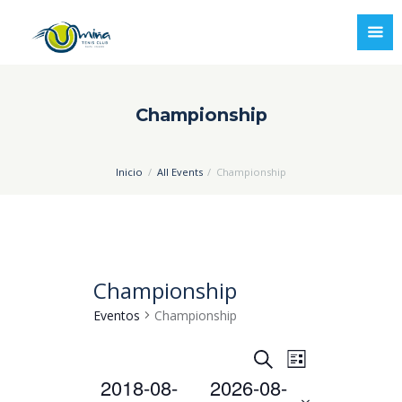
Championship
Inicio
All Events
Championship
Championship
Eventos
Championship
N
N
B
L
u
a
a
2018-08-
2026-08-
i
 - 
s