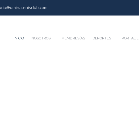
aria@uminatenisclub.com
INICIO
NOSOTROS
MEMBRESÍAS
DEPORTES
PORTAL L