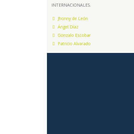
INTERNACIONALES.
Jhonny de León
Ángel Díaz
Gonzalo Escobar
Patricio Alvarado