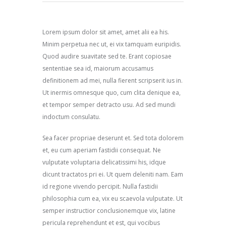
Lorem ipsum dolor sit amet, amet alii ea his.
Minim perpetua nec ut, ei vix tamquam euripidis.
Quod audire suavitate sed te. Erant copiosae
sententiae sea id, maiorum accusamus
definitionem ad mei, nulla fierent scripserit ius in.
Ut inermis omnesque quo, cum clita denique ea,
et tempor semper detracto usu. Ad sed mundi
indoctum consulatu.
Sea facer propriae deserunt et. Sed tota dolorem
et, eu cum aperiam fastidii consequat. Ne
vulputate voluptaria delicatissimi his, idque
dicunt tractatos pri ei. Ut quem deleniti nam. Eam
id regione vivendo percipit. Nulla fastidii
philosophia cum ea, vix eu scaevola vulputate. Ut
semper instructior conclusionemque vix, latine
pericula reprehendunt et est, qui vocibus