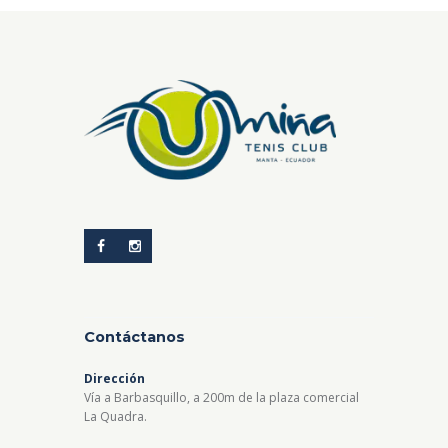
ú
i
a
.
s
s
q
t
u
a
e
s
d
d
a
e
y
E
v
v
i
e
s
n
t
t
Contáctanos
a
o
Dirección
s
Vía a Barbasquillo, a 200m de la plaza comercial
La Quadra.
d