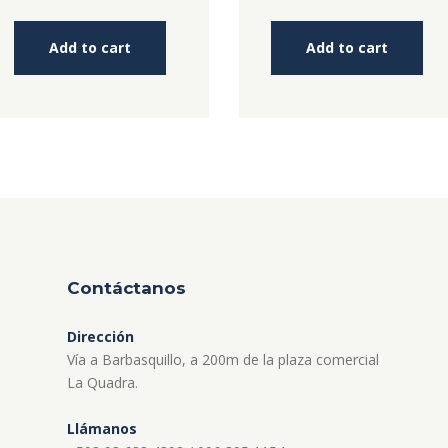
price
price
5
5
was:
is:
$243.00.
$187.00.
Add to cart
Add to cart
Contáctanos
Dirección
Vía a Barbasquillo, a 200m de la plaza comercial
La Quadra.
Llámanos