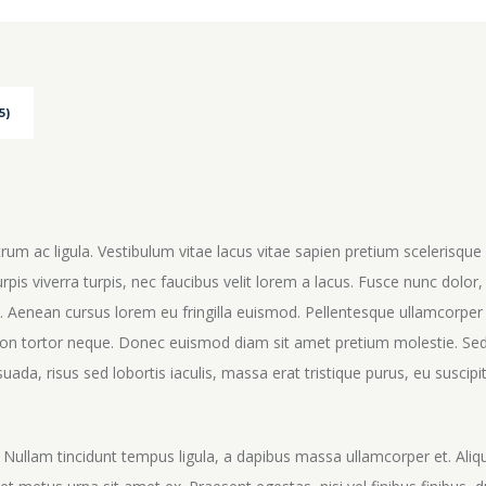
quantity
5)
trum ac ligula. Vestibulum vitae lacus vitae sapien pretium scelerisque 
urpis viverra turpis, nec faucibus velit lorem a lacus. Fusce nunc dolor, 
. Aenean cursus lorem eu fringilla euismod. Pellentesque ullamcorper t
on tortor neque. Donec euismod diam sit amet pretium molestie. Sed q
ada, risus sed lobortis iaculis, massa erat tristique purus, eu suscipi
Nullam tincidunt tempus ligula, a dapibus massa ullamcorper et. Aliq