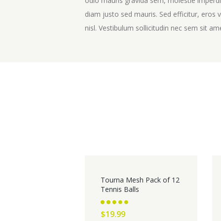
odio mauris gravida sem, molestie imperdiet
diam justo sed mauris. Sed efficitur, eros 
nisl. Vestibulum sollicitudin nec sem sit a
Tourna Mesh Pack of 12
Tennis Balls
Rated
$
19.99
2.59
out of