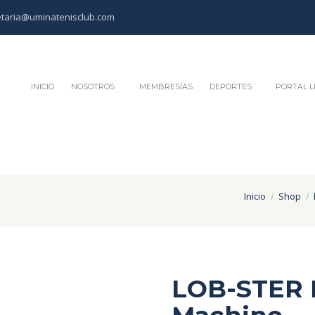
etaria@uminatenisclub.com
INICIO
NOSOTROS
MEMBRESÍAS
DEPORTES
PORTAL L
Inicio
Shop
LOB-STER E