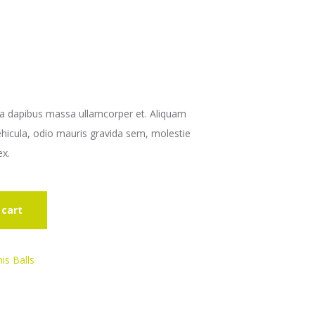
, a dapibus massa ullamcorper et. Aliquam
ehicula, odio mauris gravida sem, molestie
ex.
 cart
is Balls