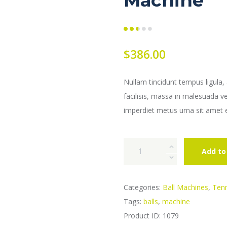
Machine
Rated
35848
2.58
out of
$
386.00
5
based
on
custo
mer
rating
s
Nullam tincidunt tempus ligula
facilisis, massa in malesuada v
imperdiet metus urna sit amet 
LOB-
Add to
STER
Elite
2
Categories:
Ball Machines
,
Tenn
Ball
Tags:
balls
,
machine
Machine
Product ID:
1079