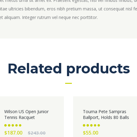
 metus urna sit amet ex. Praesent egestas, nisi vel finibus finibus, d
vitae ultricies bibendum, eros nibh pretium massa, ut consequat nisl fe
met aliquam. Integer rutrum vel neque nec porttitor.
Related products
SALE!
Wilson US Open Junior
Tourna Pete Sampras
Tennis Racquet
Ballport, Holds 80 Balls
Rated
Rated
Original
Current
$
187.00
$
55.00
$
243.00
2.62
2.73
out of
out of