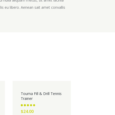
ui nulla aliquam metus, sit amet lacinia
lis eu libero. Aenean sait amet convallis
Tourna Fill & Drill Tennis
Trainer
Rated
$
24.00
2.59
out of