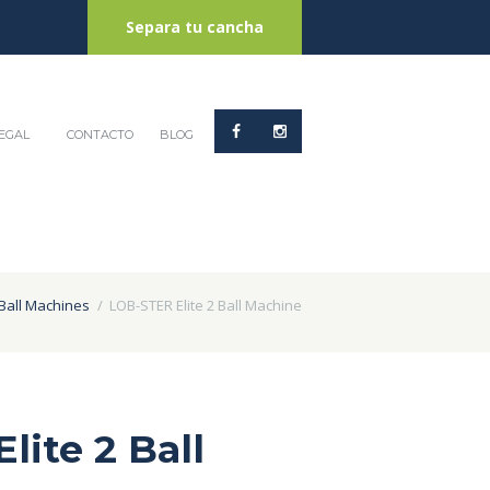
Separa tu cancha
EGAL
CONTACTO
BLOG
Ball Machines
LOB-STER Elite 2 Ball Machine
lite 2 Ball